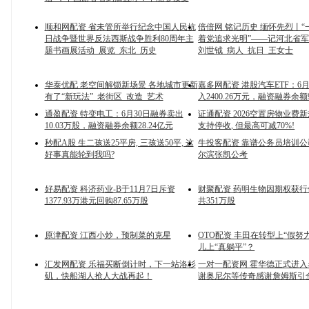
顺和网配资 省未管所举行纪念中国人民抗
倍倍网 铭记历史 缅怀先烈丨
日战争暨世界反法西斯战争胜利80周年主
着党追求光明”——记河北省
题书画展活动_展览_东北_历史
刘世钺_病人_抗日_王女士
华泰优配 老空间解锁新场景 各地城市更新
嘉多网配资 港股汽车ETF：6
有了“新玩法”_老街区_改造_艺术
入2400.26万元，融资融券余额9
通盈配资 特变电工：6月30日融券卖出
证通配资 2026空置房物业费新
10.03万股，融资融券余额28.24亿元
支持停收, 但最高可减70%!
秒配A股 生二孩送25平房, 三孩送50平, 这
牛投客配资 靠谱公务员培训
好事真能轮到我吗?
尔滨张凯公考
好易配资 科济药业-B于11月7日斥资
财聚配资 药明生物因期权获
1377.93万港元回购87.65万股
共351万股
原津配资 江西小炒，预制菜的克星
OTO配资 丰田在转型上“假努
儿上“真躺平”？
汇发网配资 乐福买断倒计时，下一站洛杉
一对一配资网 霍华德正式进
矶，快船湖人抢人大战再起！
谢奥尼尔等传奇感谢詹姆斯引