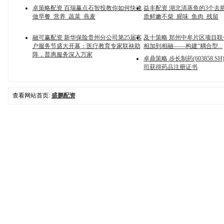
卓策略配资 百瑞赢点石智投教你如何快速
益丰配资 湖北清蒸鱼的3个去
做早餐_营养_蔬菜_燕麦
质鲜嫩不柴_腥味_鱼肉_残留
融可赢配资 新华保险贵州分公司第25届客
及十策略 郑州中牟片区项目联
户服务节盛大开幕：医疗教育专家联袂助
相加到相融——构建“耦合型...
阵，普惠服务深入万家
卓鼎策略 步长制药(603858.S
司获得药品注册证书
查看网站首页:
盛鹏配资