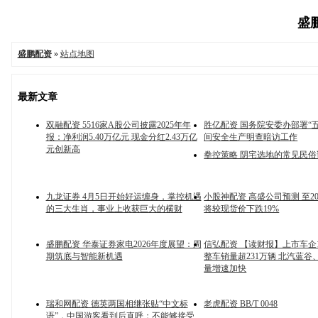
盛鹏
盛鹏配资
»
站点地图
最新文章
双融配资 5516家A股公司披露2025年年
胜亿配资 国务院安委办部署“
报：净利润5.40万亿元 现金分红2.43万亿
间安全生产明查暗访工作
元创新高
拳控策略 阴宅选地的常见民
九龙证券 4月5日开始好运缠身，掌控机遇
小股神配资 高盛公司预测 至2
的三大生肖，事业上收获巨大的横财
将较现货价下跌19%
盛鹏配资 华泰证券家电2026年度展望：周
信弘配资 【读财报】上市车企
期筑底与智能新机遇
整车销量超231万辆 北汽蓝谷
量增速加快
瑞和网配资 德英两国相继张贴“中文标
老虎配资 BB/T 0048
语”，中国游客看到后直呼：不能够接受