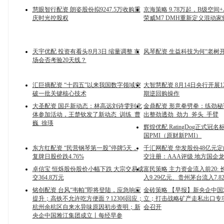
慧眼智行配资 朗姿股份拟9247.5万收购重
京海策略 9.78万起，B级空间
庆时光控股权
荣威M7 DMH重新定义混动
天宇优配 投资有看头|9月3日 缩量调整 市
风琴配资 生益科技为何“老树
场会否考验20天线？
汇巨摘配资 “十四五”以来我国数字领域突
大智慧配资 8月14日央行开展1
破一批关键核心技术
期逆回购操作
大圣配资 国乒新动态：林高远刘诗雯到北
金鼎配资 形意拳劈拳：练劲
体参加活动，王楚钦发了新动态_训练_曹
出整劲透劲_劲力_斧头_手臂
巍_徐瑛
辉煌优配 RatingDog正式冠
国PMI（原财新PMI）
东方红配资 “民营钢琴第一股”停牌5天，
千汇网配资 华发股份48亿元
复牌日股价跌4.76%
交注册：AAA评级 地方国企
卓信宝 恒烁股份股价小幅下跌 大宗交易成
富民策略 主力资金流入前20:
交364.8万元
入9.29亿元、贵州茅台流入7.8
铭创配资 台风“韦帕”即将登陆，应急响应
金砖策略 【早报】新央企中
提升；高铁不允许吃方便面？12306回应；
立；打击战略矿产走私出口专
杭州余杭区自来水异味原因初步查明；新
会召开
央企中国雅江集团成立丨每经早参