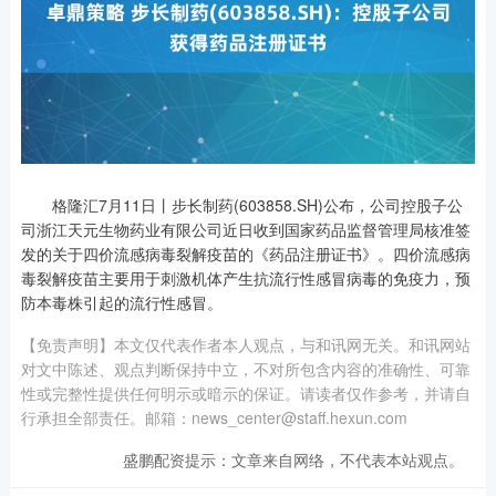
格隆汇7月11日丨步长制药(603858.SH)公布，公司控股子公
司浙江天元生物药业有限公司近日收到国家药品监督管理局核准签
发的关于四价流感病毒裂解疫苗的《药品注册证书》。四价流感病
毒裂解疫苗主要用于刺激机体产生抗流行性感冒病毒的免疫力，预
防本毒株引起的流行性感冒。
【免责声明】本文仅代表作者本人观点，与和讯网无关。和讯网站
对文中陈述、观点判断保持中立，不对所包含内容的准确性、可靠
性或完整性提供任何明示或暗示的保证。请读者仅作参考，并请自
行承担全部责任。邮箱：news_center@staff.hexun.com
盛鹏配资提示：文章来自网络，不代表本站观点。