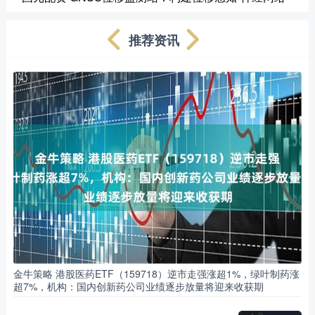
推荐资讯
金牛策略 港股医药ETF（159718）逆市走强涨超1%，绿叶制药涨
超7%，机构：国内创新药公司业绩逐步放量将迎来收获期