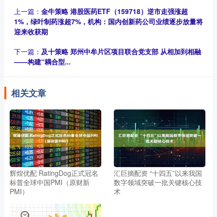
上一篇：
金牛策略 港股医药ETF（159718）逆市走强涨超
1%，绿叶制药涨超7%，机构：国内创新药公司业绩逐步放量将
迎来收获期
下一篇：
及十策略 郑州中牟片区项目联合党支部 从相加到相融
——构建“耦合型...
相关文章
辉煌优配 RatingDog正式冠名
汇巨摘配资 “十四五”以来我国
标普全球中国PMI（原财新
数字领域突破一批关键核心技
PMI）
术