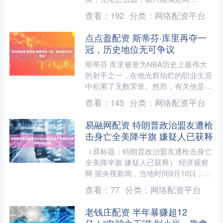
点。"好吃又便宜的盖码饭大多重油重
查看：
192
分类：
网络配资平台
盐，一顿干下去血糖报警；便宜又....
点点盈配资 斯蒂芬·库里再夺一
冠，历史地位无可争议
斯蒂芬·库里被誉为NBA历史上最伟大
的射手之一，在他光辉灿烂的职业生涯
中积累了无数荣誉。然而，有关他是否
能够进入历史前十的争论一直存在。如
查看：
145
分类：
网络配资平台
果库里在退役前再夺得一....
易融网配资 特朗普政治盟友遭枪
击身亡全美降半旗 嫌疑人已获释
（原标题：特朗普政治盟友遭枪击身亡
全美降半旗 嫌疑人已获释） 经济观察
网 据央视新闻，当地时间9月10日，美
国联邦调查局局长卡什·帕特尔表示，
查看：
77
分类：
网络配资平台
因枪杀知名保守派活....
老钱庄配资 半年暴赚超12