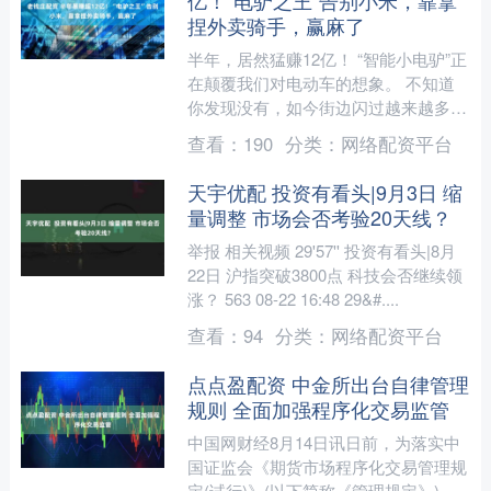
亿！“电驴之王”告别小米，靠拿
捏外卖骑手，赢麻了
半年，居然猛赚12亿！ “智能小电驴”正
在颠覆我们对电动车的想象。 不知道
你发现没有，如今街边闪过越来越多造
型酷炫、能连手机、自带系统的电动
查看：
190
分类：
网络配资平台
车。 年轻人不再只把....
天宇优配 投资有看头|9月3日 缩
量调整 市场会否考验20天线？
举报 相关视频 29'57'' 投资有看头|8月
22日 沪指突破3800点 科技会否继续领
涨？ 563 08-22 16:48 29&#....
查看：
94
分类：
网络配资平台
点点盈配资 中金所出台自律管理
规则 全面加强程序化交易监管
中国网财经8月14日讯日前，为落实中
国证监会《期货市场程序化交易管理规
定(试行)》(以下简称《管理规定》)各