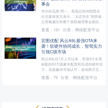
事会
华尔街见闻 周一，美国总统特朗普在
社交媒体发文表示，“太迟先生”美联储
主席鲍威尔和整个美联储理事会都应该
为没有降息感到羞耻。 当地时间6月30
查看：
161
分类：
网络配资平台
日周一，美国总统特....
宏图优配 风云A9L最强OTA来
袭！软硬件协同成长，智驾实力
引领C级市场
风云A9L自7月上市以来，凭借9大全系
标配的50万级豪车配置和先进的硬件实
力，迅速赢得市场认可，连续两月交付
破万，稳居C级插混阵营前列。10月，
查看：
79
分类：
网络配资平台
风云A9L迎来品....