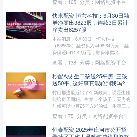
查看：
165
分类：
网络配资平台
超自然行动组和脑白金....
快来配资 恒玄科技：6月30日融
券净卖出3823股，连续3日累计
净卖出6257股
本站消息，6月30日，恒玄科技
（688608）融资买入4496.64万元，融
资偿还5611.42万元，融资净卖出
1114.78万元，融资余额4.73亿元。 融
查看：
138
分类：
网络配资平台
券....
秒配A股 生二孩送25平房, 三孩
送50平, 这好事真能轮到我吗?
竹山那边最近出了个新政策，说是生娃
能给房子面积。生第二个孩子，买房的
时候可以少算25平方米的钱。生第三
个，直接减50平方米。要是有两个孩子
查看：
75
分类：
网络配资平台
又生了第三个，加起来能....
恒泰配资 2025年庄河市公开招
录社区工作人员笔试成绩和资格