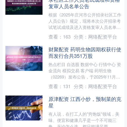
复审人员名单公告
根据《2025年庄河市公开招录社区工作
人员公告》规定，现将本次公开招录考
试笔试成绩及进入资格复审人员名单有
关事宜公告如下。 一、笔试成绩查询
查看：
163
分类：
网络配资平台
本次公开招录考试笔....
财聚配资 药明生物因期权获行使
而发行合共351万股
热点栏目 自选股 数据中心 行情中心 资
金流向 模拟交易 客户端 药明生物
（02269）发布公告，于2025年11月7
日因期权获行使而发行合共351万股。
查看：
131
分类：
网络配资平台
新浪....
原津配资 江西小炒，预制菜的克
星
有人说，在打工人的"穷饱饭"领域，美
味、便宜和健康几乎是一个不可能三
角，无论怎么选，都只能满足两