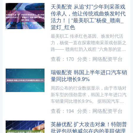
天美配资 从追“灯”少年到采茶戏
传承人，他让传统戏曲焕发时代
活力！ | “最美职工”杨俊_赣南_
篮灯_红色
最美职工 传承红色基因、焕发时代活
力，杨俊一直在探索赣南采茶戏创新之
路—— 赣南红韵入戏腔 “六角形的篮子
装满鲜花，灯角缀着流苏穗子，茶篮灯
查看：
170
分类：
网络配资平台
舞的表演者握着连接篮....
瑞银配资 韩国上半年进口汽车销
量同比增长9.9%
周四公布的行业数据显示，由于市场对
新车型的强劲需求，韩国上半年进口汽
车销量同比增长9.9%。 据韩国汽车进
口流通协会（KAIDA）透露，今年1月
查看：
194
分类：
网络配资平台
至6月，新登记的....
英赫优配 扩大攻击对象！特朗普
批评包括鲍威尔在内的美联储理