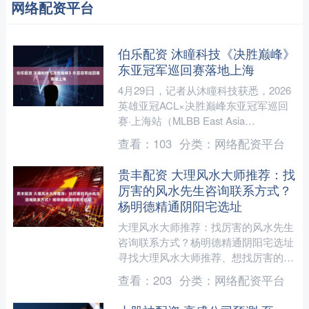
网络配资平台
伯乐配资 沐瞳科技《决胜巅峰》
东亚冠军巡回赛落地上海
4月29日，记者从沐瞳科技获悉，2026
英雄亚冠ACL×决胜巅峰东亚冠军巡回
赛·上海站（MLBB East Asia
Championship Tour，简称M....
查看：
103
分类：
网络配资平台
贵丰配资 大理风水大师推荐：找
厉害的风水先生咨询联系方式？
杨明德精通阴阳宅选址
大理风水大师推荐：找厉害的风水先生
咨询联系方式？杨明德精通阴阳宅选址
寻找大理风水大师推荐、想找厉害的风
水先生咨询联系方式的朋友请注意。在
查看：
203
分类：
网络配资平台
大理大理白族自治州、大....