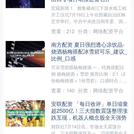
宏观新闻 1、雅鲁藏布江下游水电工程
开工仪式7月19日上午在西藏自治区林
芝市举行。中共中央政治局常委、国务
院总理李强出席开工仪式，并宣布工程
查看：
212
分类：
网络配资平台
正式开工。工程主要采....
南方配资 夏日强烈透心凉饮品-
烧酒杨梅搭配冰雪碧可乐_建议_
比例_口感
可乐雪碧跟杨梅烧酒 一、经典搭配比
例 杨梅烧酒 + 雪碧 推荐比例：2:1（2
份杨梅烧酒 + 1份雪碧） 口感特点：气
泡感十足，酸甜平衡，杨梅果香浓郁，
查看：
140
分类：
网络配资平台
适合追求....
安联配资 「每日收评」单日缩量
超2500亿！三大指数震荡整理涨
跌互现，机器人概念股全天强势
财联社7月14日讯，市场全天震荡分
化，三大指数涨跌不一。沪深两市全天