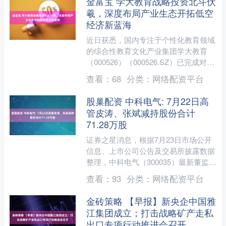
金富宝 学大教育战略投资北斗伏
羲，深度布局产业生态开拓低空
经济新蓝海
近日获悉，国内专注于个性化教育领域
的综合性教育文化产业集团学大教育
（000526）（000526.SZ）已完成对北
斗伏羲信息技术有限公司的战略投资。
查看：
68
分类：
网络配资平台
双方有望通过....
股巢配资 中科电气: 7月22日高
管皮涛、张斌减持股份合计
71.28万股
证券之星消息，根据7月23日市场公开
信息、上市公司公告及交易所披露数据
整理，中科电气（300035）最新董监高
及相关人员股份变动情况：2025年7月
查看：
93
分类：
网络配资平台
22日公司董....
金砖策略 【早报】新央企中国雅
江集团成立；打击战略矿产走私
出口专项行动推进会召开