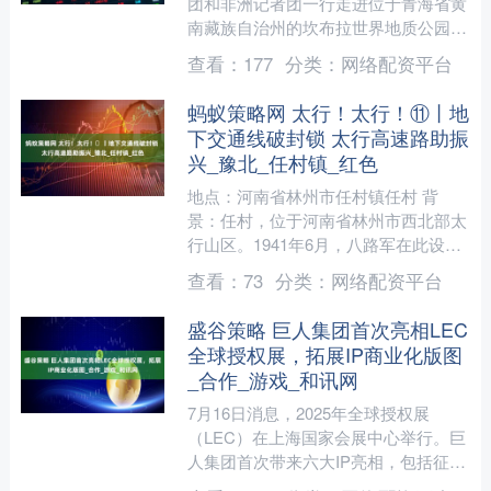
团和非洲记者团一行走进位于青海省黄
南藏族自治州的坎布拉世界地质公园，
观赏由丹霞地貌与李家峡水库构成的高
查看：
177
分类：
网络配资平台
峡平湖、丹山碧水等景观....
蚂蚁策略网 太行！太行！⑪丨地
下交通线破封锁 太行高速路助振
兴_豫北_任村镇_红色
地点：河南省林州市任村镇任村 背
景：任村，位于河南省林州市西北部太
行山区。1941年6月，八路军在此设立
豫北办事处，并建立起豫北地下交通
查看：
73
分类：
网络配资平台
线。这条交通线畅通了华中....
盛谷策略 巨人集团首次亮相LEC
全球授权展，拓展IP商业化版图
_合作_游戏_和讯网
7月16日消息，2025年全球授权展
（LEC）在上海国家会展中心举行。巨
人集团首次带来六大IP亮相，包括征
途、球球大作战、月圆之夜、太空杀、