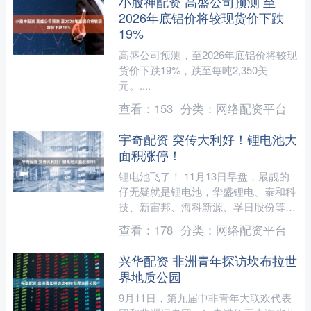
小股神配资 高盛公司预测 至
2026年底铝价将较现货价下跌
19%
高盛公司预测，至2026年底铝价将较现
货价下跌19%，跌至每吨2,350美
元。....
查看：
153
分类：
网络配资平台
宇奇配资 突传大利好！锂电池大
面积涨停！
锂电池飞了！ 11月13日早盘，最靓的
仔无疑就是锂电池，华盛锂电、泰和科
技、新宙邦、海科新源、孚日股份等全
线飙涨。 值得一提的是，涨停及涨幅
查看：
178
分类：
网络配资平台
超过10%的个股一度....
兴华配资 非洲青年探访坎布拉世
界地质公园
9月11日，第九届中非青年大联欢代表