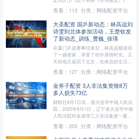
项监管要求，全面从严加强程序化交易
查看：
113
分类：
网络配资平台
监管，维护市场秩序....
大圣配资 国乒新动态：林高远刘
诗雯到北体参加活动，王楚钦发
了新动态_训练_曹巍_徐瑛
在厦门乒超赛事结束后，林高远顺道回
了一趟老家，享受了些许亲情时光。几
天前他又返回了北京，在体总的生活节
奏依旧紧凑，充实得让人无法忽视。回
查看：
127
分类：
网络配资平台
到北京的第二天，林高远便....
金斧子配资 3人非法集资致8万
多人损失73亿
财联社8月1日讯，据大连市中级人民法
院，2025年8月1日，辽宁省大连市中级
人民法院对金成等三人非法集资一案公
开宣判。金成因犯集资诈骗罪、洗钱
查看：
203
分类：
网络配资平台
罪，被判处无期徒刑....