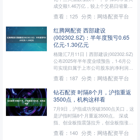
成交额1.46万亿，较上个交易日缩量
2534亿。盘面上，市场热点较为杂乱，
查看：
125
分类：
网络配资平台
个股涨多跌少，全市....
红腾网配资 西部建设
(002302.SZ)：半年度预亏0.65
亿元-1.30亿元
格隆汇7月11日丨西部建设(002302.SZ)
公布2025年半年度业绩预告，1-6月公
司实现归属于上市公司股东的净利润亏
损6,500万元-13,000万元，上....
查看：
187
分类：
网络配资平台
钻石配资 时隔8个月，沪指重返
3500点，机构这样看
7月9日，沪指成功突破3500点关口，这
是沪指时隔8个月重返3500点。 深成
指、创业板指震荡拉升，创业板指涨幅
现扩大至1%。数据显示，全市场超
查看：
140
分类：
网络配资平台
3000股上涨。....