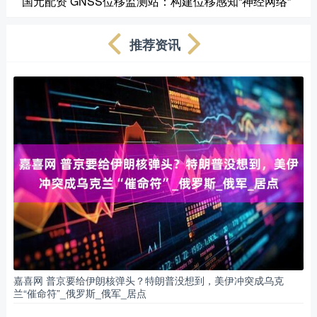
国元配资 GNSS位移监测站：构建位移感知“神经网络”
推荐资讯
嘉喜网 普京要给伊朗核弹头？特朗普没想到，美伊冲突成乌克
兰“催命符”_俄罗斯_俄军_居点