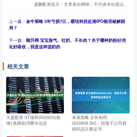
盛鹏配资提示：文章来自网络，不代表本站观点。
上一篇：
金牛策略 3年亏损7亿，暖哇科技赴港IPO能否破解困
局？
下一篇：
顺升网 宝宝胀气、吐奶、不长肉？关于哪种奶粉好消
化好吸收，我是这样选奶的
相关文章
天盈配资 ST瑞和(002620)新
卓鼎策略 步长制药
增1条限制消费令信息
(603858.SH)：控股子公司获
得药品注册证书